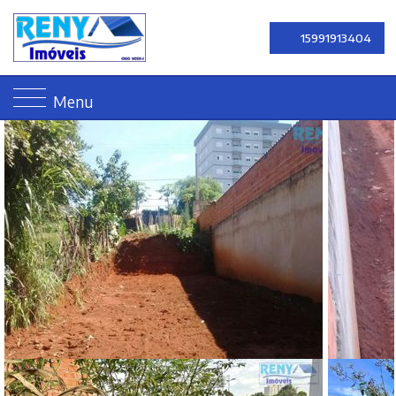
15991913404
Menu