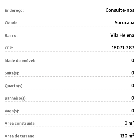
Consulte-nos
Endereço:
Sorocaba
Cidade:
Vila Helena
Bairro:
18071-287
CEP:
0
Idade do imóvel:
0
Suíte(s):
0
Quarto(s):
0
Banheiro(s):
0
Vaga(s):
2
0 m
Área construída:
2
130 m
Área de terreno: