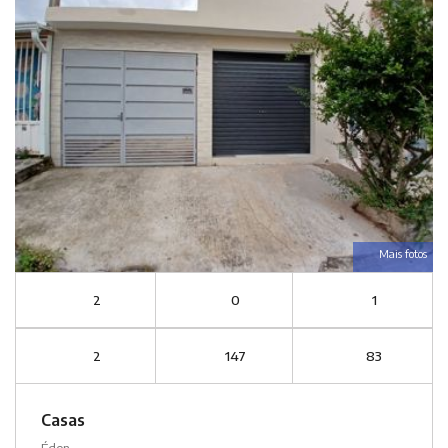
Mais fotos
2
0
1
2
147
83
Casas
Éden