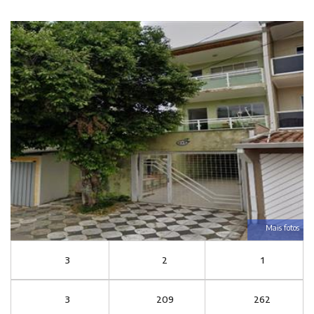
Mais fotos
3
2
1
3
209
262