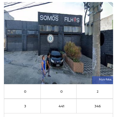
Mais fotos
0
0
2
3
441
346