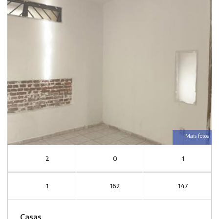
Mais fotos
2
0
1
1
162
147
Casas