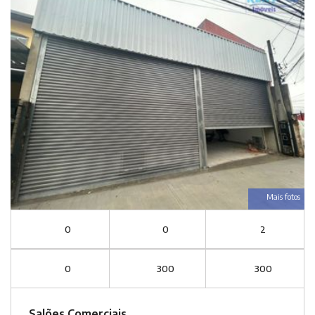
Mais fotos
0
0
2
0
300
300
Salões Comerciais