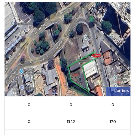
Mais fotos
0
0
0
0
1342
170