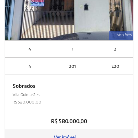
Mais fotos
4
1
2
4
201
220
Sobrados
Vila Guimarães
R$ 580.000,00
R$ 580.000,00
Ver imóvel