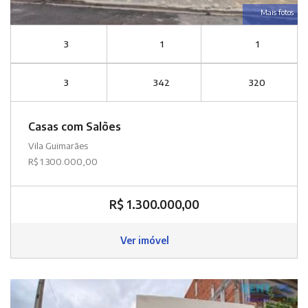
Mais fotos
3
1
1
3
342
320
Casas com Salões
Vila Guimarães
R$ 1.300.000,00
R$ 1.300.000,00
Ver imóvel