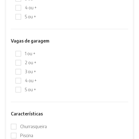
4 ou +
5 ou +
Vagas de garagem
1 ou +
2 ou +
3 ou +
4 ou +
5 ou +
Características
Churrasqueira
Piscina