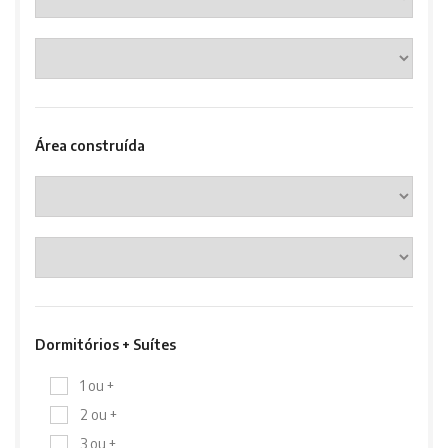
Área construída
Dormitórios + Suítes
1 ou +
2 ou +
3 ou +