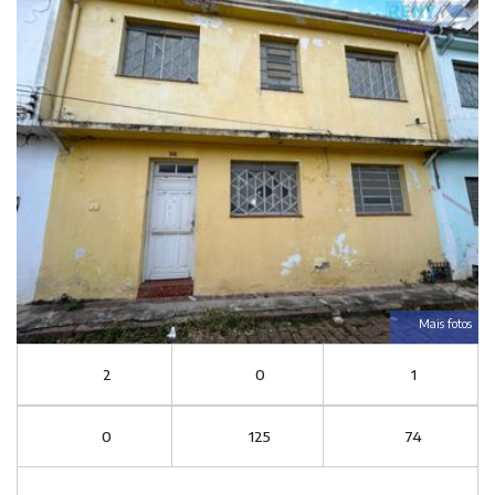
Mais fotos
2
0
1
0
125
74