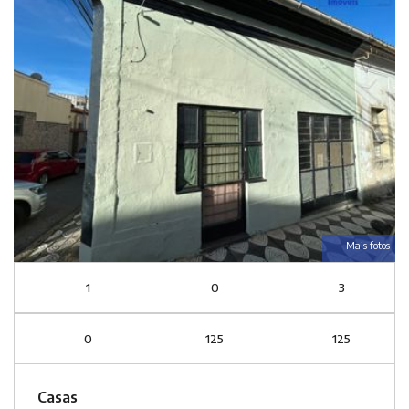
Mais fotos
1
0
3
0
125
125
Casas