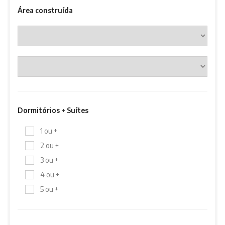
Área construída
Dormitórios + Suítes
1 ou +
2 ou +
3 ou +
4 ou +
5 ou +