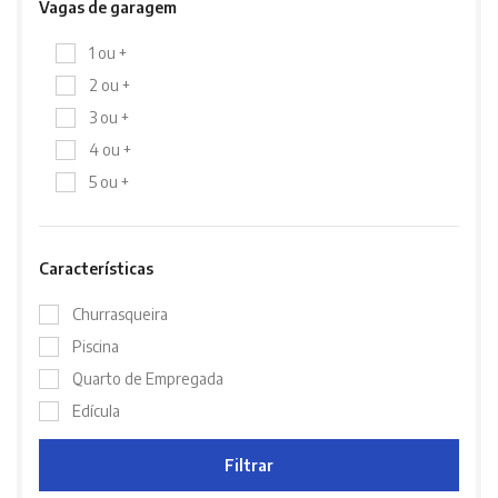
Vagas de garagem
1 ou +
2 ou +
3 ou +
4 ou +
5 ou +
Características
Churrasqueira
Piscina
Quarto de Empregada
Edícula
Filtrar