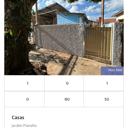
Mais fotos
1
0
1
0
80
50
Casas
Jardim Planalto