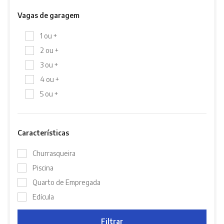
Vagas de garagem
1 ou +
2 ou +
3 ou +
4 ou +
5 ou +
Características
Churrasqueira
Piscina
Quarto de Empregada
Edícula
Filtrar