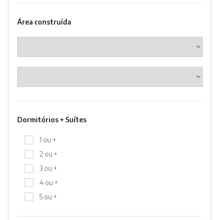
Área construída
Dormitórios + Suítes
1 ou +
2 ou +
3 ou +
4 ou +
5 ou +