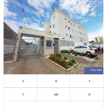
Mais fotos
2
0
1
1
48
0