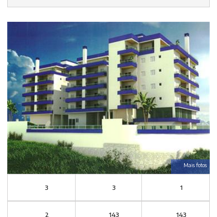
Mais fotos
3
3
1
2
143
143