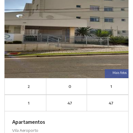
Mais fotos
2
0
1
1
47
47
Apartamentos
Vila Aeroporto